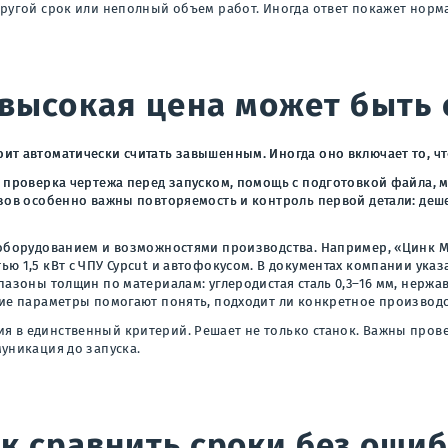
другой срок или неполный объем работ. Иногда ответ покажет норм
 высокая цена может быть
ит автоматически считать завышенным. Иногда оно включает то, чт
т проверка чертежа перед запуском, помощь с подготовкой файла,
зов особенно важны повторяемость и контроль первой детали: деше
 оборудованием и возможностями производства. Например, «Цинк М
ю 1,5 кВт с ЧПУ Cypcut и автофокусом. В документах компании ука
пазоны толщин по материалам: углеродистая сталь 0,3–16 мм, нержав
кие параметры помогают понять, подходит ли конкретное производс
я в единственный критерий. Решает не только станок. Важны пров
уникация до запуска.
к сравнить сроки без оши