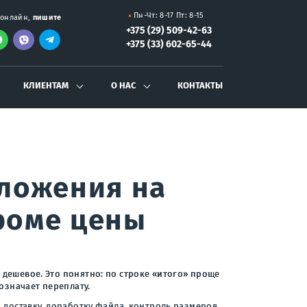
Пн-Чт: 8-17 Пт: 8-15
онлайн,
пишите
+375 (29) 509-42-63
+375 (33) 602-65-44
КЛИЕНТАМ
О НАС
КОНТАКТЫ
дложения на
кроме цены
 дешевое. Это понятно: по строке «итого» проще
означает переплату.
, доставку, доработку файла, контроль размеров