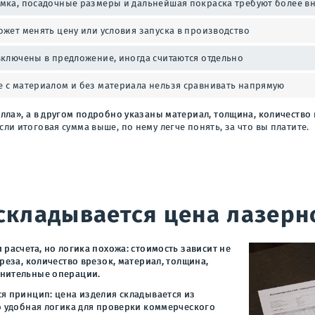
мка, посадочные размеры и дальнейшая покраска требуют более в
ожет менять цену или условия запуска в производство
включены в предложение, иногда считаются отдельно
 с материалом и без материала нельзя сравнивать напрямую
ла», а в другом подробно указаны материал, толщина, количество в
и итоговая сумма выше, по нему легче понять, за что вы платите.
 складывается цена лазерн
 расчета, но логика похожа: стоимость зависит не
реза, количество врезок, материал, толщина,
лнительные операции.
ся принцип: цена изделия складывается из
то удобная логика для проверки коммерческого