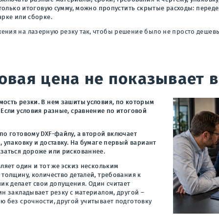
ь только итоговую сумму, можно пропустить скрытые расходы: переде
арке или сборке.
ения на лазерную резку так, чтобы решение было не просто дешев
овая цена не показывает 
мость резки. В нем зашиты условия, по которым
 Если условия разные, сравнение по итоговой
по готовому DXF-файлу, а второй включает
, упаковку и доставку. На бумаге первый вариант
азаться дороже или рискованнее.
вляет один и тот же эскиз нескольким
 толщину, количество деталей, требования к
к делает свои допущения. Один считает
ин закладывает резку с материалом, другой –
ю без срочности, другой учитывает подготовку